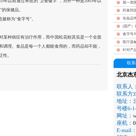
3年以前通过审批的“卫食健字”，另外一种是2003年以
第一类
”的保健品。
药食同
化妆品
也被称为“食字号”。
(国产
食字号
对某种病症有治疗作用，而中国松花粉其实是一个全面
医疗器
和调理。食品是每一个人都能食用的，而药品却不能，
针对产
泛性。
联系
北京杰
联系人
联系方
地址：
号楼6-1-
网址：
w
座机：
0
E-mail