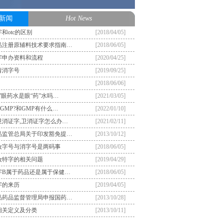
新闻
Hot News
和otc的区别
[2018/04/05]
品注册原辅料技术要求指南…
[2018/06/05]
字申办资料和流程
[2020/04/25]
请消字号
[2019/09/25]
[2018/06/06]
”眼药水是眼“药”水吗…
[2021/03/05]
GMP?和GMP有什么…
[2022/01/10]
卫消证字,卫消证字怎么办…
[2021/02/11]
品监管总局关于印发豁免提…
[2013/10/12]
妆字号与消字号是两码事
[2018/06/05]
妆特字的相关问题
[2019/04/29]
字B属于药品还是属于保健…
[2018/06/05]
字的来历
[2019/04/05]
品药品监督管理局申报国药…
[2013/10/28]
相关定义及分类
[2013/10/11]