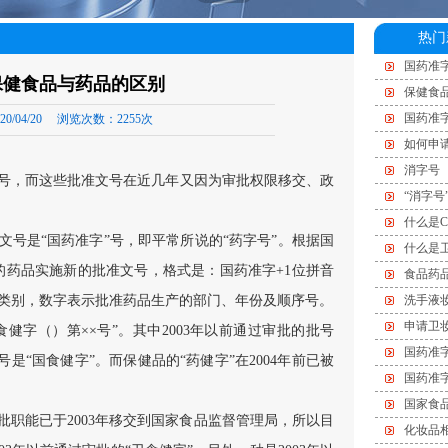
热门
国药准字
保健食品与药品的区别
保健食
国药准
20/04/20
浏览次数：
2255次
如何申
消字号
号，而这些批准文号在近几年又因为审批权限移交、政
“消字号
什么是C
号是“国药准字”号，即平常所说的“药字号”。根据国
什么是
生产的药品实施新的批准文号，格式是：国药准字+1位拼音
食品药
品类别，数字表示批准药品生产的部门、年份及顺序号。
洗手液
申请卫
食健字（）第××号”。其中2003年以前通过审批的批号
国药准
号是“国食健字”。而保健品的“药健字”在2004年前已被
国药准
国家食
职能已于2003年移交到国家食品监督管理局，所以目
化妆品