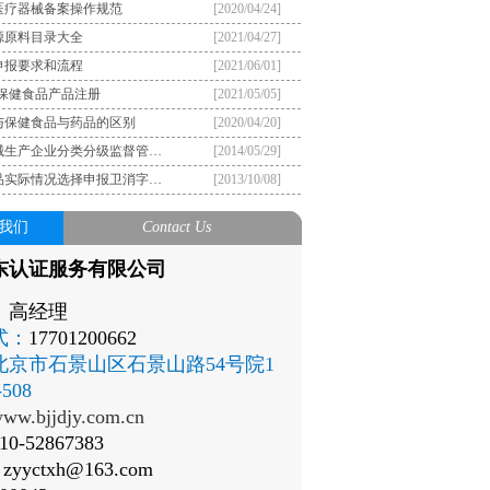
医疗器械备案操作规范
[2020/04/24]
源原料目录大全
[2021/04/27]
申报要求和流程
[2021/06/01]
）保健食品产品注册
[2021/05/05]
与保健食品与药品的区别
[2020/04/20]
械生产企业分类分级监督管…
[2014/05/29]
品实际情况选择申报卫消字…
[2013/10/08]
我们
Contact Us
东认证服务有限公司
：
高经理
式：
17701200662
北京市石景山区石景山路54号院1
508
ww.bjjdjy.com.cn
10-52867383
：
zyyctxh@163.com